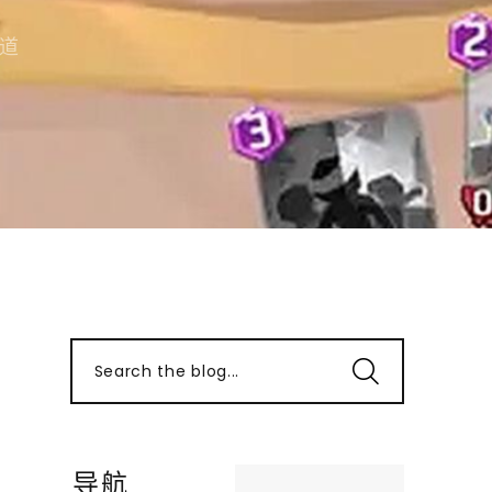
道
Search the blog...
导航