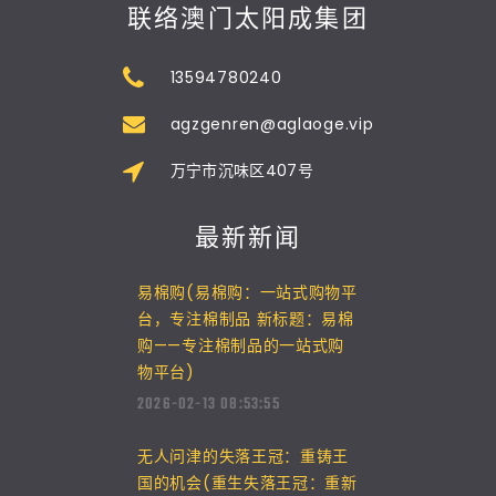
联络澳门太阳成集团
13594780240
agzgenren@aglaoge.vip
万宁市沉味区407号
最新新闻
易棉购(易棉购：一站式购物平
台，专注棉制品 新标题：易棉
购——专注棉制品的一站式购
物平台)
2026-02-13 08:53:55
无人问津的失落王冠：重铸王
国的机会(重生失落王冠：重新