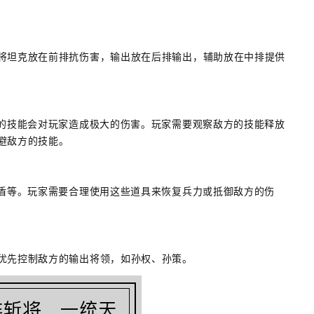
将坦克放在前排抗伤害，输出放在后排输出，辅助放在中排提供
方的技能会对玩家造成极大的伤害。玩家需要观察敌方的技能释放
避敌方的技能。
护盾等。玩家需要合理使用这些道具来恢复兵力或抵御敌方的伤
优先控制敌方的输出将领，如孙权、孙策。