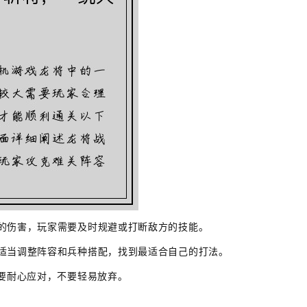
的伤害，玩家需要及时规避或打断敌方的技能。
适当调整阵容和兵种搭配，找到最适合自己的打法。
需要耐心应对，不要轻易放弃。