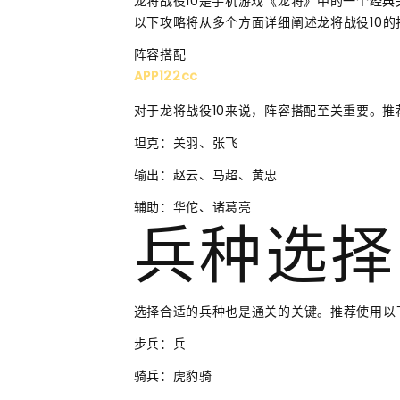
龙将战役10是手机游戏《龙将》中的一个经
以下攻略将从多个方面详细阐述龙将战役10
阵容搭配
APP122cc
对于龙将战役10来说，阵容搭配至关重要。推
坦克：关羽、张飞
输出：赵云、马超、黄忠
辅助：华佗、诸葛亮
兵种选择
选择合适的兵种也是通关的关键。推荐使用以
步兵：兵
骑兵：虎豹骑