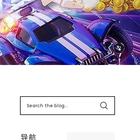
天下
Search the blog...
导航