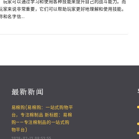
，玩家可以通过学习和使用各种技能来提升自己的战斗能力。而
玩家来说非常重要，它们可以帮助玩家更好地理解和使用技能。
和名字信...
最新新闻
易棉购(易棉购：一站式购物平
台，专注棉制品 新标题：易棉
购——专注棉制品的一站式购
物平台)
2026-02-13 08:53:55