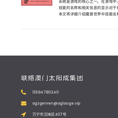
系统是游戏的核心之一。在游戏中
技能的名称和相关信息的显示对于
本文将详细介绍魔兽世界中技能名称
联络澳门太阳成集团
13594780240
agzgenren@aglaoge.vip
万宁市沉味区407号