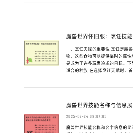
魔兽世界怀旧服：烹饪技能
一、烹饪天赋的重要性 烹饪是魔
物，这些食物可以提供临时的属性
是成为了许多玩家追求的目标。下
适合的种族 在选择烹饪天赋时，首先
魔兽世界技能名称与信息展
2025-07-24 09:07:05
魔兽世界技能名称和名字信息的显